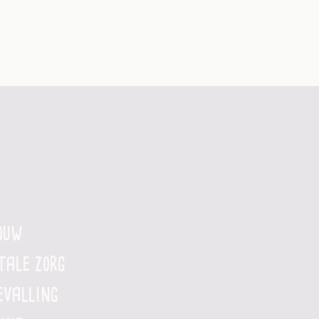
Blog
Contact
Mijn Postpartum
Mijn Cyclus
ouw
tale zorg
evalling​