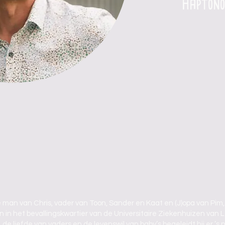
Haptono
 man van Chris, vader van Toon, Sander en Kaat en (J)opa van Pim,
an in het bevallingskwartier van de Universitaire Ziekenhuizen van
de liefde van vaders en de levenswil van baby’s begeleidt hij er ’