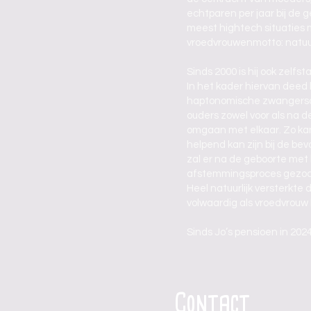
echtparen per jaar bij de g
meest hightech situaties 
vroedvrouwenmotto: natuur
Sinds 2000 is hij ook zelfs
In het kader hiervan deed 
haptonomische zwangerscha
ouders zowel voor als na d
omgaan met elkaar. Zo kan
helpend kan zijn bij de be
zal er na de geboorte met 
afstemmingsproces gezoch
Heel natuurlijk versterkt
volwaardig als vroedvrouw
Sinds Jo’s pensioen in 202
Contact