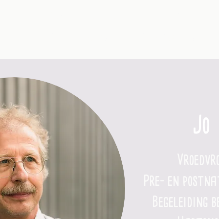
Geboren in de Kempen
Praktisch
Mijn Zwangerschap
Mijn Bevalling
Jo
Vroedvr
Pre- en postna
Begeleiding b