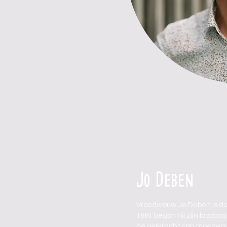
Jo Deben
Vroedvrouw Jo Deben is de
1981 begon hij zijn loopba
de oerkracht van moeders, 