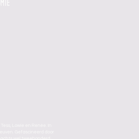
mie
 Tess, Lowie en Renée. In
 Leuven. Gefascineerd door
s nachts wel tweehonderd