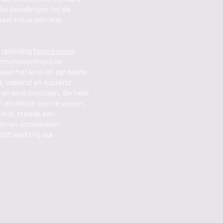
jke bevallingen tot de
heel trouw aan ons
e opleiding
haptonomie
.
formatiecentrum) de
sen het kind en zijn beide
nd, voelend en tastend
en kind ontstaan, die heel
n en elkaar aan te voelen,
s enz. steeds een
n en ontwikkelen.
05 werkt hij ook